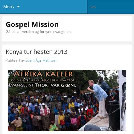
Meny
Gospel Mission
Gå ut i all verden og forkynn evangeliet
Kenya tur høsten 2013
Publisert av
Svein Åge Mathisen