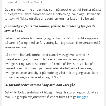
Evangelist: Thor Ivar Grønli
Gud gjør de samme under i dag som på apostlenes tid! Tenker på sist
tur jeg var til Kenya, sammen med Elisabeth og Svein Åge. Det var en
tur som vi fikk se utrolige ting som jeg kun har lest om i bibelen!
Ja sannelig er Jesus den samme, frelser, helbreder og hjelper de
som er i nød
.
Det er med sitrende spenning jeg tenker på det som vi fikk opplever
på turen i fjor og med en forventing kan jeg nesten ikke vente med å
komme ned nå.
På 18 mnd har virksomheten til Daniel Masaga vokst med 16
menigheter og grunnen til dette er en massiv satsning på
evangelisering. Det er spennende å tenke på hva som vil skje på
denne turen: blir noen nye menigheter startet, vil nok en gang
evangeliet sette landsbyer på hode og vil vi nok en gang se at skarer
omvender seg fra hedenskap og til Gud?
Ja, for Gud er den samme i dag som han var i går!
Det vil bli forløpende lagt ut blogginnlegg i fra turen og om du vil se
hva Gud gjør på misjonsfeltet så er det bare til følge
bloggen
.